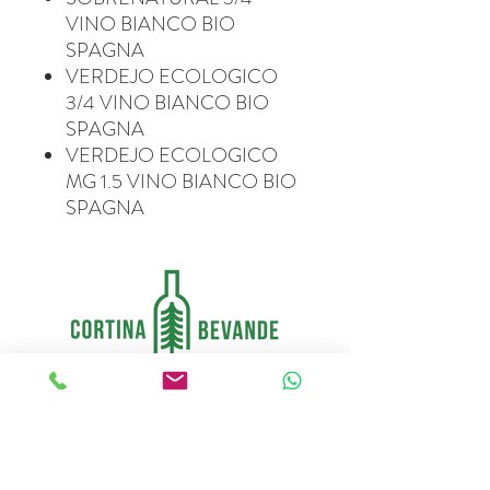
VINO BIANCO BIO
SPAGNA
VERDEJO ECOLOGICO
3/4 VINO BIANCO BIO
SPAGNA
VERDEJO ECOLOGICO
MG 1.5 VINO BIANCO BIO
SPAGNA
Via Manaigo, 22 – 32043 Cortina d’Ampezzo (BL)
Tel.
+39 0436 862124
|
info@cortinabevande.com
C.F./P.IVA
00906730254
| REA BL-19994579 |
Capitale Sociale: € 26.000,00 i.v