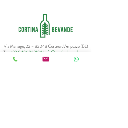
Via Manaigo, 22 – 32043 Cortina d’Ampezzo (BL)
Tel.
+39 0436 862124
|
info@cortinabevande.com
C.F./P.IVA
00906730254
| REA BL-19994579 |
Capitale Sociale: € 26.000,00 i.v
© 2026 Farmed by Webidoo |
Privacy Policy
-
Cookie
Policy
Le tue preferenze
relative alla privacy