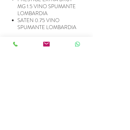
MG 1.5 VINO SPUMANTE
LOMBARDIA
SATEN 0.75 VINO
SPUMANTE LOMBARDIA
Via Manaigo, 22 – 32043 Cortina d’Ampezzo (BL)
Tel.
+39 0436 862124
|
info@cortinabevande.com
C.F./P.IVA
00906730254
| REA BL-19994579 |
Capitale Sociale: € 26.000,00 i.v
© 2026 Farmed by Webidoo |
Privacy Policy
-
Cookie