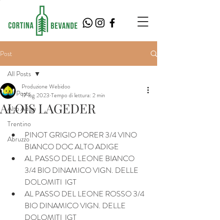
Post
All Posts
Produzione Webidoo
All Posts
17 lug 2023
Tempo di lettura: 2 min
ALOIS LAGEDER
Alto Adige
Trentino
PINOT GRIGIO PORER 3/4 VINO 
Abruzzo
BIANCO DOC ALTO ADIGE
AL PASSO DEL LEONE BIANCO 
3/4 BIO DINAMICO VIGN. DELLE 
DOLOMITI  IGT
AL PASSO DEL LEONE ROSSO 3/4 
BIO DINAMICO VIGN. DELLE 
DOLOMITI  IGT